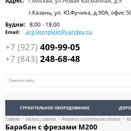
Адрес:
г.Москва, ул.Новая Басманная, д.9
г.Казань, ул. Ю.Фучика, д.90А, офис 5
Будни:
8:00 - 18:00
arg-komplekt@yandex.ru
Email:
+7 (927)
409
-99-05
+7 (843)
248-68-48
СТРОИТЕЛЬНОЕ ОБОРУДОВАНИЕ
ДОРО
Главная
/
Каталог товаров
/
Дорожно-строительная техника
/
Фр
Барабан с фрезами M200