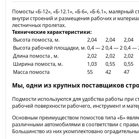
Помосты «Б-12», «Б-12.1», «Б-6», «Б-6.1», малярны
внутри строений и размещения рабочих и материал
лестничных пролетах.
Технические характеристики:
Высота помоста, м.
2,04
2,04
2,04
Высота рабочей площадки, м.
0,4 — 2
0,4 — 2
0,4 — 
Длина помоста , м.
2,02
2,02
2,02
Ширина помоста, м.
1,03
0,55
0,55
Масса помоста
55
42
47
Мы, одни из крупных поставщиков стро
Подмости используются для удобства работы при с
рабочей поверхности рабочего, инструмент и мате
Основным преимуществом помостов типа «Б» являе
различными автомобилями в соответствии с прави
Большинство из них укомплектовано оградительны